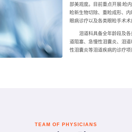
部美观度。目前重点开展:睑
睑新生物切除、重睑成形、内
眼病诊疗以及各类眼睑手术术
泪道科具备全年龄段及各
道阻塞、急慢性泪囊炎、泪道
性泪囊炎等泪道疾病的诊疗项
TEAM OF PHYSICIANS