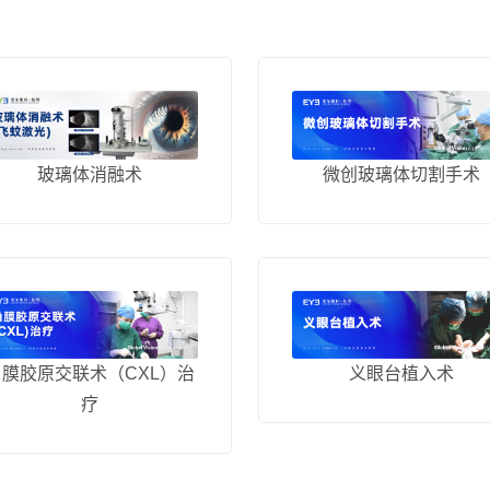
微创玻璃体切割手术
玻璃体消融术
义眼台植入术
角膜胶原交联术（CXL）治
疗