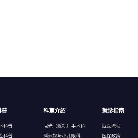
科普
科室介绍
就诊指南
术科普
屈光（近视）手术科
就医流程
控科普
斜弱视与小儿眼科
医保政策