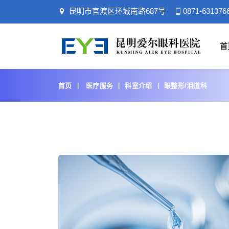
昆明市官渡区环城南路687号
0871-631376
首
首页
医疗服务
科室介绍
眼整形/泪道科