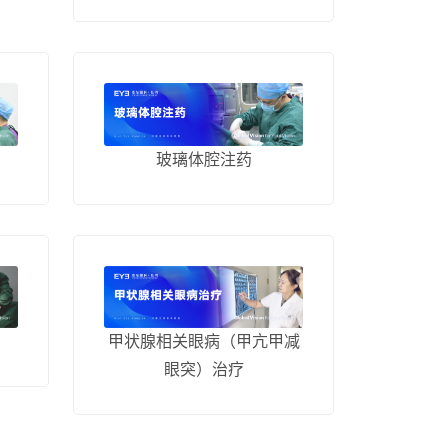
玻璃体腔注药
甲状腺相关眼病（甲亢甲减
眼突）治疗