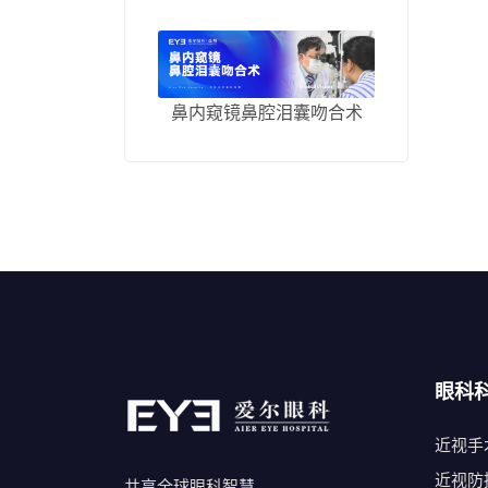
鼻内窥镜鼻腔泪囊吻合术
眼科
近视手
近视防
共享全球眼科智慧