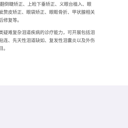
内翻倒睫矫正、上睑下垂矫正、义眼台植入、眼
眦赘皮矫正、眼袋矫正、眼眶骨折、甲状腺相关
后修复等。
类疑难复杂泪道疾病的诊疗能力，可开展包括泪
粘连、先天性泪道缺如、复发性泪囊炎以及外伤
目。