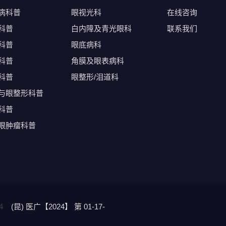
病科普
眼视光科
在线咨询
科普
白内障及青光眼科
联系我们
科普
眼底病科
科普
角膜及眼表病科
科普
眼整形/泪道科
与眼整形科普
科普
眼肿瘤科普
4
(昆) 医广【2024】 第 01-17-