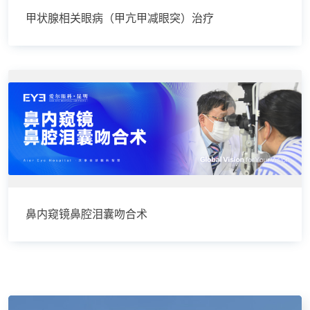
甲状腺相关眼病（甲亢甲减眼突）治疗
鼻内窥镜鼻腔泪囊吻合术